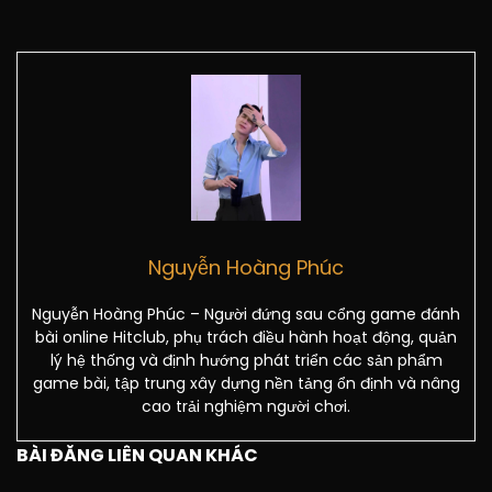
Nguyễn Hoàng Phúc
Nguyễn Hoàng Phúc – Người đứng sau cổng game đánh
bài online Hitclub, phụ trách điều hành hoạt động, quản
lý hệ thống và định hướng phát triển các sản phẩm
game bài, tập trung xây dựng nền tảng ổn định và nâng
cao trải nghiệm người chơi.
BÀI ĐĂNG LIÊN QUAN KHÁC