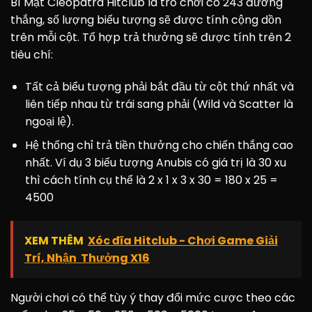
Bí Mật Cleopatra Hitclub là trò chơi có 243 đường
thắng, số lượng biểu tượng sẽ được tính cộng dồn
trên mỗi cột. Tổ hợp trả thưởng sẽ được tính trên 2
tiêu chí:
Tất cả biểu tượng phải bắt đầu từ cột thứ nhất và
liên tiếp nhau từ trái sang phải (Wild và Scatter là
ngoại lệ).
Hệ thống chỉ trả tiền thưởng cho chiến thắng cao
nhất. Ví dụ 3 biểu tượng Anubis có giá trị là 30 xu
thì cách tính cụ thể là 2 x 1 x 3 x 30 = 180 x 25 =
4500
XEM THÊM
Xóc đĩa Hitclub - Chơi Game Giải
Trí, Nhận Thưởng X16
Người chơi có thể tùy ý thay đổi mức cược theo các