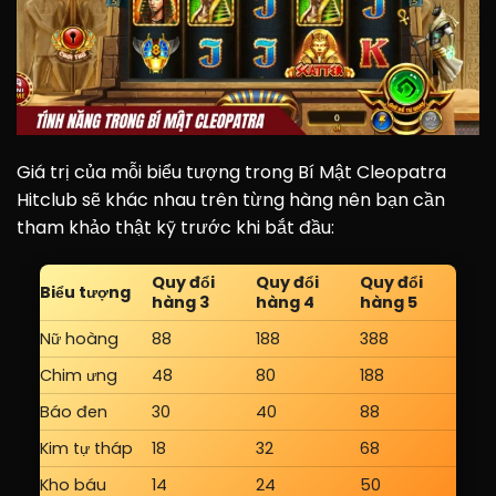
Giá trị của mỗi biểu tượng trong Bí Mật Cleopatra
Hitclub sẽ khác nhau trên từng hàng nên bạn cần
tham khảo thật kỹ trước khi bắt đầu:
Quy đổi
Quy đổi
Quy đổi
Biểu tượng
hàng 3
hàng 4
hàng 5
Nữ hoàng
88
188
388
Chim ưng
48
80
188
Báo đen
30
40
88
Kim tự tháp
18
32
68
Kho báu
14
24
50