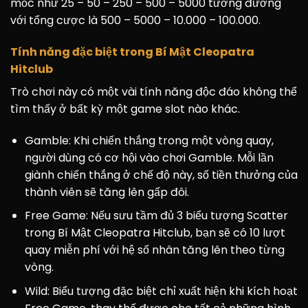
mốc như 25 – 50 – 250 – 500 – 5000 tương đương
với tổng cược là 500 – 5000 – 10.000 – 100.000.
Tính năng đặc biệt trong Bí Mật Cleopatra
Hitclub
Trò chơi này có một vài tính năng độc đáo không thể
tìm thấy ở bất kỳ một game slot nào khác.
Gamble: Khi chiến thắng trong một vòng quay,
người dùng có cơ hội vào chơi Gamble. Mỗi lần
giành chiến thắng ở chế độ này, số tiền thưởng của
thành viên sẽ tăng lên gấp đôi.
Free Game: Nếu sưu tầm đủ 3 biểu tượng Scatter
trong Bí Mật Cleopatra Hitclub, bạn sẽ có 10 lượt
quay miễn phí với hệ số nhân tăng lên theo từng
vòng.
Wild: Biểu tượng đặc biệt chỉ xuất hiện khi kích hoạt