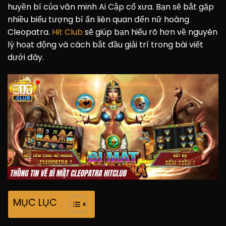
huyền bí của văn minh Ai Cập cổ xưa. Bạn sẽ bắt gặp
nhiều biểu tượng bí ẩn liên quan đến nữ hoàng
Cleopatra.
Hit Club
sẽ giúp bạn hiểu rõ hơn về nguyên
lý hoạt động và cách bắt đầu giải trí trong bài viết
dưới đây.
MỤC LỤC