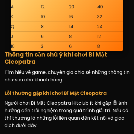
A
12
20
40
K
10
16
32
Q
8
14
24
J
6
8
12
10
3
6
8
Thông tin cần chú ý khi chơi Bí Mật
Cleopatra
Tìm hiểu về game, chuyên gia chia sẻ những thông tin
như sau cho khách hàng.
Lỗi thường gặp khi chơi Bí Mật Cleopatra
Người chơi Bí Mật Cleopatra Hitclub ít khi gặp lỗi ảnh
hưởng đến trải nghiệm trong quá trình giải trí. Nếu có
thì thường là những lỗi liên quan đến kết nối và giao
dịch dưới đây.