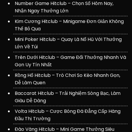
Number Game Hitclub – Chọn Số Hôm Nay,
Nhận Ngay Thưởng Lớn
Kim Cương Hitclub – Minigame Đơn Giản Không
Thể Bỏ Qua
Mini Poker Hitclub – Quay Là Nổ Hũ Với Thưởng
Lớn Về Túi
Trên Dưới Hitclub – Game Đổi Thưởng Nhanh Và
Gọn Uy Tín Nhất
Rồng Hổ Hitclub – Trò Chơi So Kèo Nhanh Gọn,
Dễ Làm Quen
Baccarat Hitclub – Trải Nghiệm Sòng Bạc, Làm
Giàu Dễ Dàng
Volta Hitclub – Cược Bóng Đá Đẳng Cấp Hàng
Đầu Thị Trường
Đào Vàng Hitclub – Mini Game Thưởng Siêu