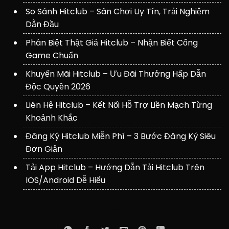
So Sánh Hitclub – Sân Chơi Uy Tín, Trải Nghiệm
Dẫn Đầu
Phân Biệt Thật Giả Hitclub – Nhận Biết Cổng
Game Chuẩn
Khuyến Mãi Hitclub – Ưu Đãi Thưởng Hấp Dẫn
Độc Quyền 2026
Liên Hệ Hitclub – Kết Nối Hỗ Trợ Liền Mạch Từng
Khoảnh Khắc
Đăng Ký Hitclub Miễn Phí – 3 Bước Đăng Ký Siêu
Đơn Giản
Tải App Hitclub – Hướng Dẫn Tải Hitclub Trên
IOS/Android Dễ Hiểu