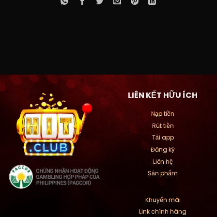
LIÊN KẾT HỮU ÍCH
Nạp tiền
Rút tiền
Tải app
Đăng ký
Liên hệ
Sản phẩm
Khuyến mãi
Link chính hãng