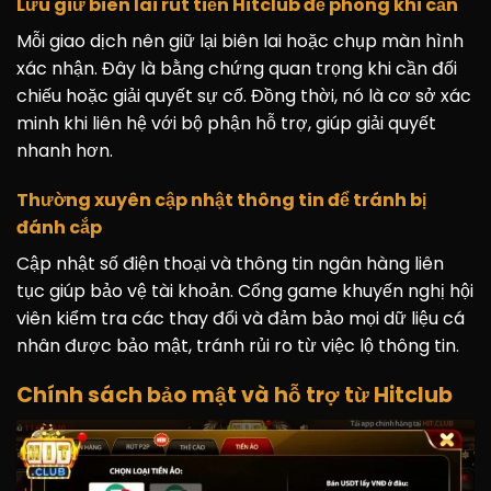
Lưu giữ biên lai rút tiền Hitclub để phòng khi cần
Mỗi giao dịch nên giữ lại biên lai hoặc chụp màn hình
xác nhận. Đây là bằng chứng quan trọng khi cần đối
chiếu hoặc giải quyết sự cố. Đồng thời, nó là cơ sở xác
minh khi liên hệ với bộ phận hỗ trợ, giúp giải quyết
nhanh hơn.
Thường xuyên cập nhật thông tin để tránh bị
đánh cắp
Cập nhật số điện thoại và thông tin ngân hàng liên
tục giúp bảo vệ tài khoản. Cổng game khuyến nghị hội
viên kiểm tra các thay đổi và đảm bảo mọi dữ liệu cá
nhân được bảo mật, tránh rủi ro từ việc lộ thông tin.
Chính sách bảo mật và hỗ trợ từ Hitclub