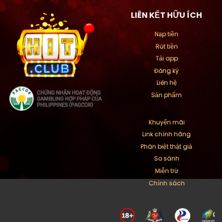
LIÊN KẾT HỮU ÍCH
Nạp tiền
Rút tiền
Tải app
Đăng ký
Liên hệ
Sản phẩm
Khuyến mãi
Link chính hãng
Phân biệt thật giả
So sánh
Miễn trừ
Chính sách