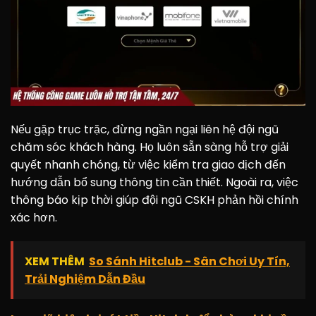
Nếu gặp trục trặc, đừng ngần ngại liên hệ đội ngũ
chăm sóc khách hàng. Họ luôn sẵn sàng hỗ trợ giải
quyết nhanh chóng, từ việc kiểm tra giao dịch đến
hướng dẫn bổ sung thông tin cần thiết. Ngoài ra, việc
thông báo kịp thời giúp đội ngũ CSKH phản hồi chính
xác hơn.
XEM THÊM
So Sánh Hitclub - Sân Chơi Uy Tín,
Trải Nghiệm Dẫn Đầu