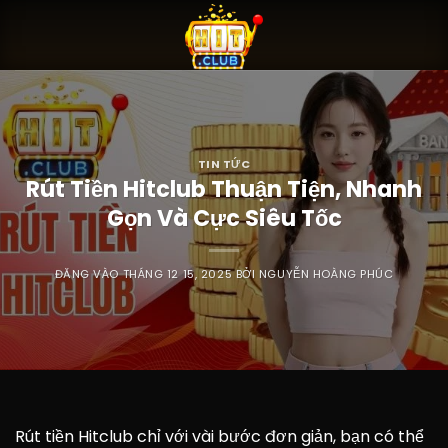
Bỏ
qua
nội
dung
TIN TỨC
Rút Tiền Hitclub Thuận Tiện, Nhanh
Gọn Và Cực Siêu Tốc
ĐĂNG VÀO
THÁNG 12 15, 2025
BỞI
NGUYỄN HOÀNG PHÚC
Rút tiền Hitclub chỉ với vài bước đơn giản, bạn có thể