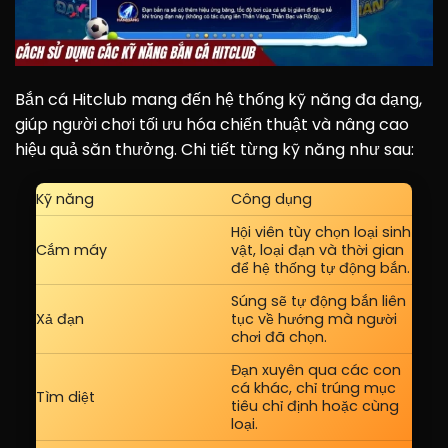
Bắn cá Hitclub mang đến hệ thống kỹ năng đa dạng,
giúp người chơi tối ưu hóa chiến thuật và nâng cao
hiệu quả săn thưởng. Chi tiết từng kỹ năng như sau:
Kỹ năng
Công dụng
Hội viên tùy chọn loại sinh
Cắm máy
vật, loại đạn và thời gian
để hệ thống tự động bắn.
Súng sẽ tự động bắn liên
Xả đạn
tục về hướng mà người
chơi đã chọn.
Đạn xuyên qua các con
cá khác, chỉ trúng mục
Tìm diệt
tiêu chỉ định hoặc cùng
loại.