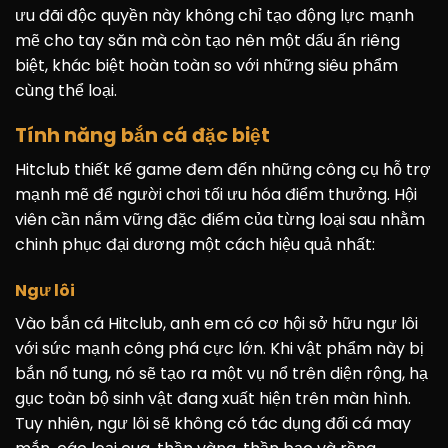
ưu đãi độc quyền này không chỉ tạo động lực mạnh
mẽ cho tay săn mà còn tạo nên một dấu ấn riêng
biệt, khác biệt hoàn toàn so với những siêu phẩm
cùng thể loại.
Tính năng bắn cá đặc biệt
Hitclub thiết kế game đem đến những công cụ hỗ trợ
mạnh mẽ để người chơi tối ưu hóa điểm thưởng. Hội
viên cần nắm vững đặc điểm của từng loại sau nhằm
chinh phục đại dương một cách hiệu quả nhất:
Ngư lôi
Vào bắn cá Hitclub, anh em có cơ hội sở hữu ngư lôi
với sức mạnh công phá cực lớn. Khi vật phẩm này bị
bắn nổ tung, nó sẽ tạo ra một vụ nổ trên diện rộng, hạ
gục toàn bộ sinh vật đang xuất hiện trên màn hình.
Tuy nhiên, ngư lôi sẽ không có tác dụng đối cá may