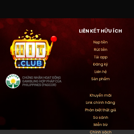
LIÊN KẾT HỮU ÍCH
Nạp tiền
Rút tiền
Tải app
Đăng ký
Liên hệ
Sản phẩm
Khuyến mãi
Link chính hãng
Phân biệt thật giả
So sánh
Miễn trừ
Chính sách