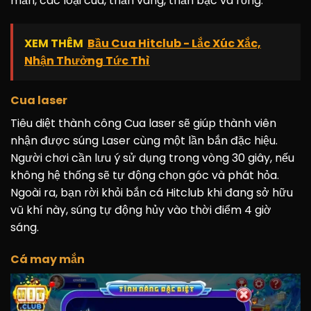
mắn, các loại cua, thần vàng, thần bạc và rồng.
XEM THÊM
Bầu Cua Hitclub - Lắc Xúc Xắc,
Nhận Thưởng Tức Thì
Cua laser
Tiêu diệt thành công Cua laser sẽ giúp thành viên
nhận được súng Laser cùng một lần bắn đặc hiệu.
Người chơi cần lưu ý sử dụng trong vòng 30 giây, nếu
không hệ thống sẽ tự động chọn góc và phát hỏa.
Ngoài ra, bạn rời khỏi bắn cá Hitclub khi đang sở hữu
vũ khí này, súng tự động hủy vào thời điểm 4 giờ
sáng.
Cá may mắn