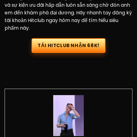
và sự kiện ưu đãi hấp dẫn luôn sẵn sàng chờ đón anh
em đến khám phá đại dương. Hãy nhanh tay đăng ký
tài khoản Hitclub ngay hôm nay để tìm hiểu siêu
phẩm này.
TẢI HITCLUB NHẬN 68K!