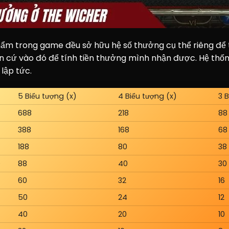
hẩm trong game đều sở hữu hệ số thưởng cụ thể riêng để
ăn cứ vào đó để tính tiền thưởng mình nhận được. Hệ thố
lập tức.
5 Biểu tượng (x)
4 Biểu tượng (x)
3 B
688
218
88
388
168
68
188
80
38
)
88
40
30
60
32
16
50
24
12
40
20
10