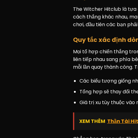
The Witcher Hitclub là tự
cách thắng khác nhau, man
chơi, đầu tiên các bạn phải
Quy tắc xác định dò
Mọi tổ hợp chiến thắng tro
liên tiếp nhau sang phía b
mỗi lần quay thành công. T
Các biểu tượng giống nh
Tổng hợp sẽ thay đổi th
Giá trị xu tùy thuộc và
XEM THÊM
Thần Tài Hi