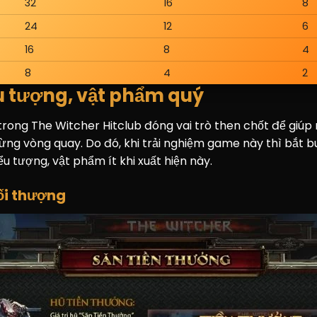
32
16
8
24
12
6
16
8
4
8
4
2
u tượng, vật phẩm quý
rong The Witcher Hitclub đóng vai trò then chốt để giúp n
ừng vòng quay. Do đó, khi trải nghiệm game này thì bắt 
u tượng, vật phẩm ít khi xuất hiện này.
ối thượng