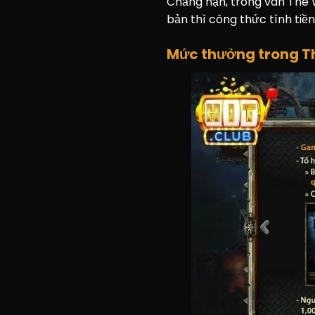
Chẳng hạn, trong ván The 
bản thì công thức tính tiền
Mức thưởng trong Th