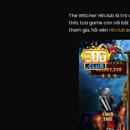
The Witcher Hitclub là trò
thời, tựa game còn nổi bật
tham gia, hội viên
Hitclub
có