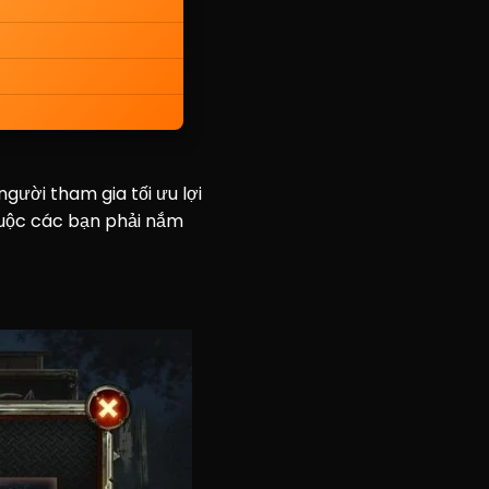
gười tham gia tối ưu lợi
buộc các bạn phải nắm