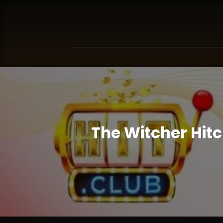
Bỏ
qua
nội
dung
The Witcher Hit