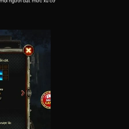
 mọi người đặt mức xu cơ