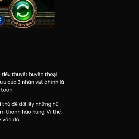
tiểu thuyết huyền thoại
lưu của 3 nhân vật chính là
 toàn.
i thú để đổi lấy những hũ
âm thanh hào hùng. Vì thế,
y vào đó.