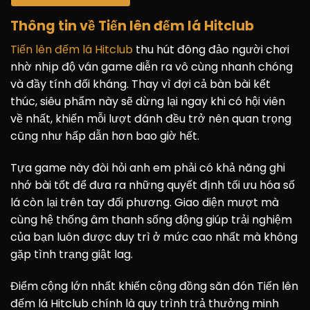
Thông tin về Tiến lên đếm lá Hitclub
Tiến lên đếm lá Hitclub
thu hút đông đảo người chơi
nhờ nhịp độ ván game diễn ra vô cùng nhanh chóng
và đầy tính đối kháng. Thay vì đợi cả bàn bài kết
thúc, siêu phẩm này sẽ dừng lại ngay khi có hội viên
về nhất, khiến mỗi lượt đánh đều trở nên quan trọng
cũng như hấp dẫn hơn bao giờ hết.
Tựa game này đòi hỏi anh em phải có khả năng ghi
nhớ bài tốt để đưa ra những quyết định tối ưu hóa số
lá còn lại trên tay đối phương. Giao diện mượt mà
cùng hệ thống âm thanh sống động giúp trải nghiệm
của bạn luôn được duy trì ở mức cao nhất mà không
gặp tình trạng giật lag.
Điểm cộng lớn nhất khiến cộng đồng săn đón Tiến lên
đếm lá Hitclub chính là quy trình trả thưởng minh