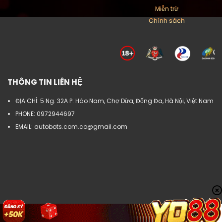
Miễn trừ
Chính sách
THÔNG TIN LIÊN HỆ
ĐỊA CHỈ: 5 Ng. 32A P. Hào Nam, Chợ Dừa, Đống Đa, Hà Nội, Việt Nam
PHONE: 0972944697
EMAIL:
autobots.com.co@gmail.com