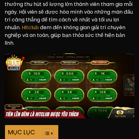
thưởng thu hút số lượng lớn thành viên tham gia mỗi
ngày. Hội viên sẽ được hòa mình vào những màn đấu
trí căng thẳng để tìm cách về nhất và tối ưu lợi
nhuận.
Hitclub
đem đến không gian giải trí chuyên
nghiệp và an toàn, giúp bạn thỏa sức thể hiện bản
lĩnh.
MỤC LỤC