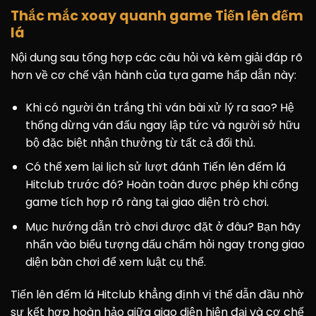
Thắc mắc xoay quanh game Tiến lên đếm
lá
Nội dung sau tổng hợp các câu hỏi và kèm giải đáp rõ
hơn về cơ chế vận hành của tựa game hấp dẫn này:
Khi có người ăn trắng thì ván bài xử lý ra sao? Hệ
thống dừng ván đấu ngay lập tức và người sở hữu
bộ đặc biệt nhận thưởng từ tất cả đối thủ.
Có thể xem lại lịch sử lượt đánh Tiến lên đếm lá
Hitclub trước đó? Hoàn toàn được phép khi cổng
game tích hợp rõ ràng tại giao diện trò chơi.
Mục hướng dẫn trò chơi được đặt ở đâu? Bạn hãy
nhấn vào biểu tượng dấu chấm hỏi ngay trong giao
diện bàn chơi để xem luật cụ thể.
Tiến lên đếm lá Hitclub khẳng định vị thế dẫn đầu nhờ
sự kết hợp hoàn hảo giữa giao diện hiện đại và cơ chế