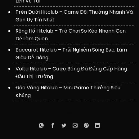
Lớn Về Túi
Trên Dưới Hitclub – Game Đổi Thưởng Nhanh Và
Gọn Uy Tín Nhất
Rồng Hổ Hitclub – Trò Chơi So Kèo Nhanh Gọn,
Dễ Làm Quen
Baccarat Hitclub – Trải Nghiệm Sòng Bạc, Làm
Giàu Dễ Dàng
Volta Hitclub – Cược Bóng Đá Đẳng Cấp Hàng
Đầu Thị Trường
Đào Vàng Hitclub – Mini Game Thưởng Siêu
Khủng