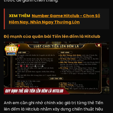
trước để giành chiến thắng.
XEM THÊM
Number Game Hitclub - Chọn Số
Hôm Nay, Nhận Ngay Thưởng Lớn
Độ mạnh của quân bài Tiến lên đếm lá Hitclub
Anh em cần ghi nhớ chính xác giá trị từng thẻ Tiến
lên đếm lá Hitclub nhằm xây dựng chiến thuật hiệu