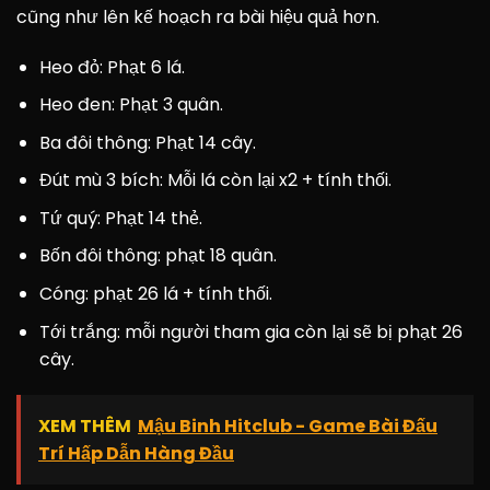
cũng như lên kế hoạch ra bài hiệu quả hơn.
Heo đỏ: Phạt 6 lá.
Heo đen: Phạt 3 quân.
Ba đôi thông: Phạt 14 cây.
Đút mù 3 bích: Mỗi lá còn lại x2 + tính thối.
Tứ quý: Phạt 14 thẻ.
Bốn đôi thông: phạt 18 quân.
Cóng: phạt 26 lá + tính thối.
Tới trắng: mỗi người tham gia còn lại sẽ bị phạt 26
cây.
XEM THÊM
Mậu Binh Hitclub - Game Bài Đấu
Trí Hấp Dẫn Hàng Đầu