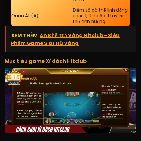
Điểm số có thể linh động
Quân Át (A)
chọn 1, 10 hoặc 11 tùy lợi
thế tình huống.
XEM THÊM
Ăn Khế Trả Vàng Hitclub - Siêu
Phẩm Game Slot Hũ Vàng
Mục tiêu game Xì dách Hitclub