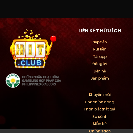
LIÊN KẾT HỮU ÍCH
Nạp tiền
Rút tiền
Tải app
Đăng ký
Liên hệ
Sản phẩm
Khuyến mãi
Link chính hãng
Phân biệt thật giả
So sánh
Miễn trừ
Chính sách