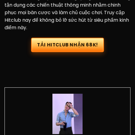
tận dụng các chiến thuật thông minh nhằm chinh
phục mọi bàn cược và làm chủ cuộc chơi. Truy cập
Hitclub nay để không bỏ lỡ sức hút từ siêu phẩm kinh
điểm này.
TẢI HITCLUB NHẬN 68K!