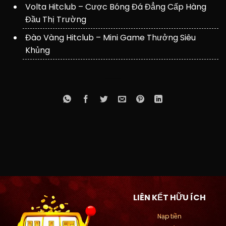
Volta Hitclub – Cược Bóng Đá Đẳng Cấp Hàng
Đầu Thị Trường
Đào Vàng Hitclub – Mini Game Thưởng Siêu
Khủng
LIÊN KẾT HỮU ÍCH
Nạp tiền