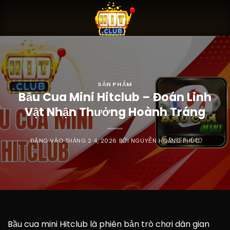
Bỏ
qua
nội
dung
SẢN PHẨM
Bầu Cua Mini Hitclub – Đoán Linh
Vật Nhận Thưởng Hoành Tráng
ĐĂNG VÀO
THÁNG 2 4, 2026
BỞI
NGUYỄN HOÀNG PHÚC
Bầu cua mini Hitclub là phiên bản trò chơi dân gian