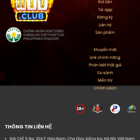
Rút tiền
Tải app
Đăng ký
Liên hệ
Sản phẩm
Khuyến mãi
Link chính hãng
Phân biệt thật giả
So sánh
Miễn trừ
Chính sách
THÔNG TIN LIÊN HỆ
ĐỊA CHỈ: 5 Ng. 32A P. Hào Nam, Chợ Dừa, Đống Đa, Hà Nội, Việt Nam