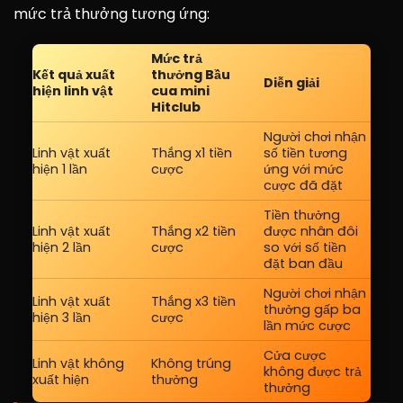
mức trả thưởng tương ứng:
Mức trả
Kết quả xuất
thưởng Bầu
Diễn giải
hiện linh vật
cua mini
Hitclub
Người chơi nhận
Linh vật xuất
Thắng x1 tiền
số tiền tương
hiện 1 lần
cược
ứng với mức
cược đã đặt
Tiền thưởng
Linh vật xuất
Thắng x2 tiền
được nhân đôi
hiện 2 lần
cược
so với số tiền
đặt ban đầu
Người chơi nhận
Linh vật xuất
Thắng x3 tiền
thưởng gấp ba
hiện 3 lần
cược
lần mức cược
Cửa cược
Linh vật không
Không trúng
không được trả
xuất hiện
thưởng
thưởng