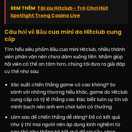
XEM THÊM
Tài xỉu Hitclub - Trò Chơi Hút
Spotlight Trong Casino Live
Câu hỏi về Bầu cua mini do Hitclub cung
cấp
Tìm hiểu siêu phẩm Bầu cua mini Hitclub, nhiều thành
viên phân vân nên chưa dám xuống tiền. Nhằm giúp
hội viên có thể an tâm hơn, chúng tôi đưa ra giải đáp
cụ thể như sau:
Xác suất chiến thắng game có cao không? So
sánh với những thương hiệu khác, game do Hitclub
cung cấp có tỷ lệ thắng cao. Đặc biệt luôn uy tín và
minh bạch nên anh em chơi luôn có thưởng.
Làm sao để chiến thắng dễ dàng? Để có kết quả
như ý thì mọi người nên áp dụng kinh nghiệm từ
cao thủ như thống kê kết quả để soi cầu, chọn